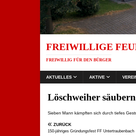
FREIWILLIGE FEU
FREIWILLIG FÜR DEN BÜRGER
AKTUELLES
AKTIVE
VEREI
Löschweiher säubern
Sieben Mann kämpften sich durch tiefes Ges
ZURÜCK
150-jähriges Gründungsfest FF Untertraubenbach