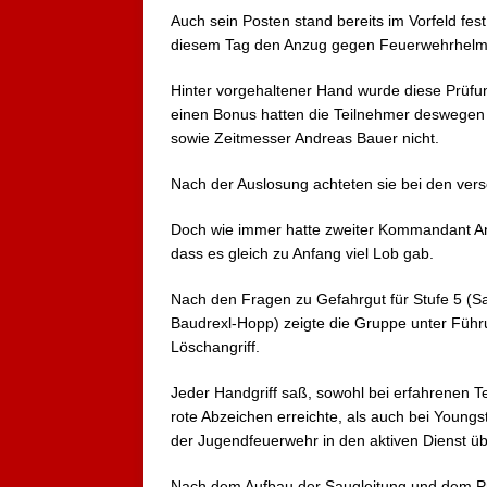
Auch sein Posten stand bereits im Vorfeld fe
diesem Tag den Anzug gegen Feuerwehrhelm 
Hinter vorgehaltener Hand wurde diese Prüfu
einen Bonus hatten die Teilnehmer deswegen 
sowie Zeitmesser Andreas Bauer nicht.
Nach der Auslosung achteten sie bei den ver
Doch wie immer hatte zweiter Kommandant And
dass es gleich zu Anfang viel Lob gab.
Nach den Fragen zu Gefahrgut für Stufe 5 (Sandr
Baudrexl-Hopp) zeigte die Gruppe unter Führu
Löschangriff.
Jeder Handgriff saß, sowohl bei erfahrenen 
rote Abzeichen erreichte, als auch bei Youngst
der Jugendfeuerwehr in den aktiven Dienst üb
Nach dem Aufbau der Saugleitung und dem Pro