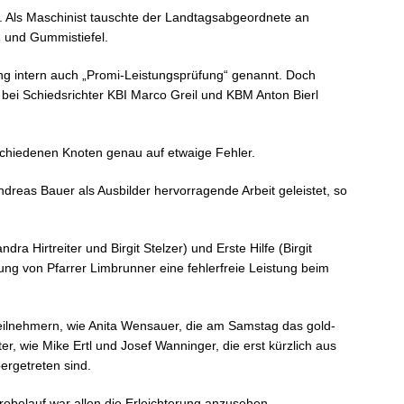
st. Als Maschinist tauschte der Landtagsabgeordnete an
und Gummistiefel.
ng intern auch „Promi-Leistungsprüfung“ genannt. Doch
bei Schiedsrichter KBI Marco Greil und KBM Anton Bierl
schiedenen Knoten genau auf etwaige Fehler.
reas Bauer als Ausbilder hervorragende Arbeit geleistet, so
a Hirtreiter und Birgit Stelzer) und Erste Hilfe (Birgit
ng von Pfarrer Limbrunner eine fehlerfreie Leistung beim
Teilnehmern, wie Anita Wensauer, die am Samstag das gold-
er, wie Mike Ertl und Josef Wanninger, die erst kürzlich aus
ergetreten sind.
belauf war allen die Erleichterung anzusehen.